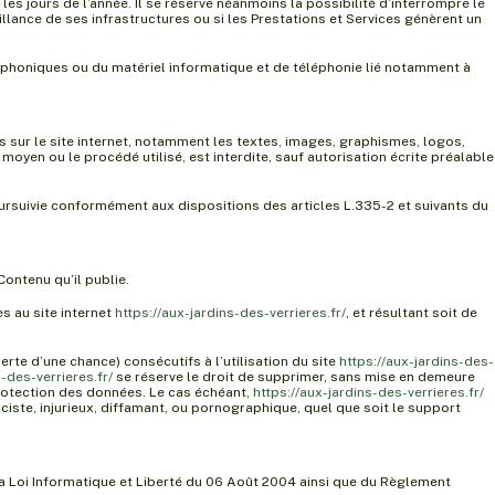
les jours de l’année. Il se réserve néanmoins la possibilité d’interrompre le
lance de ses infrastructures ou si les Prestations et Services génèrent un
éphoniques ou du matériel informatique et de téléphonie lié notamment à
es sur le site internet, notamment les textes, images, graphismes, logos,
moyen ou le procédé utilisé, est interdite, sauf autorisation écrite préalable
ursuivie conformément aux dispositions des articles L.335-2 et suivants du
Contenu qu’il publie.
s au site internet
https://aux-jardins-des-verrieres.fr/
, et résultant soit de
e d’une chance) consécutifs à l’utilisation du site
https://aux-jardins-des-
s-des-verrieres.fr/
se réserve le droit de supprimer, sans mise en demeure
 protection des données. Le cas échéant,
https://aux-jardins-des-verrieres.fr/
ciste, injurieux, diffamant, ou pornographique, quel que soit le support
la Loi Informatique et Liberté du 06 Août 2004 ainsi que du Règlement