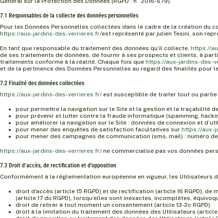
Général sur la Protection des Données (RGPD : n° 2016-679).
7.1 Responsables de la collecte des données personnelles
Pour les Données Personnelles collectées dans le cadre de la création du com
https://aux-jardins-des-verrieres.fr/
est représenté par julien Tesini, son rep
En tant que responsable du traitement des données qu’il collecte,
https://a
de ses traitements de données, de fournir à ses prospects et clients, à par
traitements conforme à la réalité. Chaque fois que
https://aux-jardins-des-ve
et de la pertinence des Données Personnelles au regard des finalités pour 
7.2 Finalité des données collectées
https://aux-jardins-des-verrieres.fr/
est susceptible de traiter tout ou parti
pour permettre la navigation sur le Site et la gestion et la traçabilité
pour prévenir et lutter contre la fraude informatique (spamming, hacking
pour améliorer la navigation sur le Site : données de connexion et d’uti
pour mener des enquêtes de satisfaction facultatives sur
https://aux-j
pour mener des campagnes de communication (sms, mail) : numéro de
https://aux-jardins-des-verrieres.fr/
ne commercialise pas vos données person
7.3 Droit d’accès, de rectification et d’opposition
Conformément à la réglementation européenne en vigueur, les Utilisateurs 
droit d'accès (article 15 RGPD) et de rectification (article 16 RGPD), 
(article 17 du RGPD), lorsqu’elles sont inexactes, incomplètes, équivoqu
droit de retirer à tout moment un consentement (article 13-2c RGPD)
droit à la limitation du traitement des données des Utilisateurs (articl