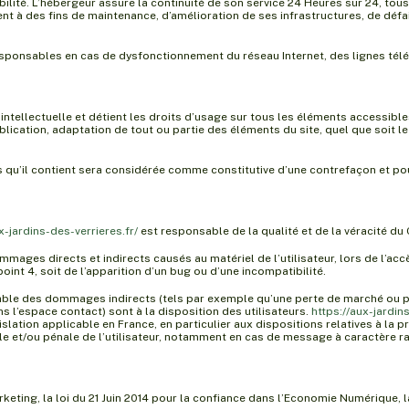
bilité. L’hébergeur assure la continuité de son service 24 Heures sur 24, tous 
à des fins de maintenance, d’amélioration de ses infrastructures, de défail
esponsables en cas de dysfonctionnement du réseau Internet, des lignes tél
 intellectuelle et détient les droits d’usage sur tous les éléments accessibl
lication, adaptation de tout ou partie des éléments du site, quel que soit le 
s qu’il contient sera considérée comme constitutive d’une contrefaçon et po
x-jardins-des-verrieres.fr/
est responsable de la qualité et de la véracité du 
ages directs et indirects causés au matériel de l’utilisateur, lors de l’accè
oint 4, soit de l’apparition d’un bug ou d’une incompatibilité.
le des dommages indirects (tels par exemple qu’une perte de marché ou pert
s l’espace contact) sont à la disposition des utilisateurs.
https://aux-jardin
slation applicable en France, en particulier aux dispositions relatives à la
ile et/ou pénale de l’utilisateur, notamment en cas de message à caractère ra
eting, la loi du 21 Juin 2014 pour la confiance dans l’Economie Numérique, 