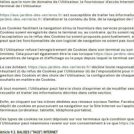
telles que le nom de domaine de l’Utilisateur, le fournisseur d’accès Internet
terminal de l’Utilisateur.
https://aux-jardins-des-verrieres.fr/
est susceptible de traiter les informati
jardins-des-verrieres.fr/
d’améliorer le contenu du Site, de la navigation de l’
Les Cookies facilitant la navigation et/ou la fourniture des services proposés
Cookies soient enregistrés dans le terminal ou, au contraire, qu’ils soient r
l’acceptation ou le refus des Cookies lui soient proposés ponctuellement, a
peut que les fonctionnalités de son logiciel de navigation ne soient pas tou
Si l’Utilisateur refuse l’enregistrement de Cookies dans son terminal ou son n
limitées. Cela pourrait également être le cas lorsque
https://aux-jardins-des
paramètres de langue et d’affichage ou le pays depuis lequel le terminal se
Le cas échéant,
https://aux-jardins-des-verrieres.fr/
décline toute responsab
résultant (i) du refus de Cookies par l’Utilisateur (ii) de l’impossibilité pour
h
gestion des Cookies et des choix de l’Utilisateur, la configuration de chaque
souhaits en matière de Cookies.
À tout moment, l’Utilisateur peut faire le choix d’exprimer et de modifier s
recueillir et traiter les informations décrites dans cette section.
Enfin, en cliquant sur les icônes dédiées aux réseaux sociaux Twitter, Facebo
dépôt de cookies en poursuivant sa navigation sur le Site Internet ou l’appl
terminaux (ordinateur, tablette, téléphone portable).
Ces types de cookies ne sont déposés sur vos terminaux qu’à condition que v
l’Utilisateur peut néanmoins revenir sur son consentement à ce que
https://
Article 9.2. BALISES (“TAGS”) INTERNET