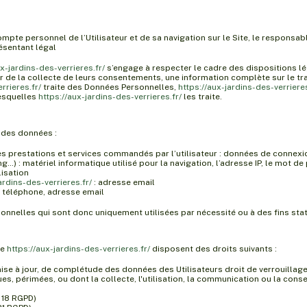
pte personnel de l’Utilisateur et de sa navigation sur le Site, le responsab
résentant légal
ux-jardins-des-verrieres.fr/
s’engage à respecter le cadre des dispositions léga
tir de la collecte de leurs consentements, une information complète sur le t
rrieres.fr/
traite des Données Personnelles,
https://aux-jardins-des-verrieres
lesquelles
https://aux-jardins-des-verrieres.fr/
les traite.
e des données :
 des prestations et services commandés par l’utilisateur : données de connexi
…) : matériel informatique utilisé pour la navigation, l’adresse IP, le mot de
lisation
ardins-des-verrieres.fr/
: adresse email
 téléphone, adresse email
nelles qui sont donc uniquement utilisées par nécessité ou à des fins stati
de
https://aux-jardins-des-verrieres.fr/
disposent des droits suivants :
de mise à jour, de complétude des données des Utilisateurs droit de verrouill
es, périmées, ou dont la collecte, l'utilisation, la communication ou la conse
e 18 RGPD)