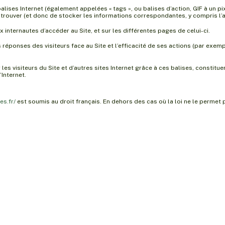
es Internet (également appelées « tags », ou balises d’action, GIF à un pixel
 trouver (et donc de stocker les informations correspondantes, y compris l’ad
 internautes d’accéder au Site, et sur les différentes pages de celui-ci.
s réponses des visiteurs face au Site et l’efficacité de ses actions (par exem
s visiteurs du Site et d’autres sites Internet grâce à ces balises, constituer 
’Internet.
es.fr/
est soumis au droit français. En dehors des cas où la loi ne le permet p