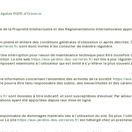
légales RGPD d'Orson.io
e de la Propriété Intellectuelle et des Réglementations Internationales appli
n pleine et entière des conditions générales d’utilisation ci-après décrites.
rrieres.fr/
sont donc invités à les consulter de manière régulière.
. Une interruption pour raison de maintenance technique peut être toutefois
ntion. Le site web
https://aux-jardins-des-verrieres.fr/
est mis à jour réguli
posent néanmoins à l’utilisateur qui est invité à s’y référer le plus souvent
ne information concernant l’ensemble des activités de la société.
https://aux
ne pourra être tenu responsable des oublis, des inexactitudes et des carences 
s.fr/
sont données à titre indicatif, et sont susceptibles d’évoluer. Par ailleu
ations ayant été apportées depuis leur mise en ligne.
 responsable de dommages matériels liés à l’utilisation du site. De plus, l’util
our Le site
https://aux-jardins-des-verrieres.fr/
est hébergé chez un prestatai