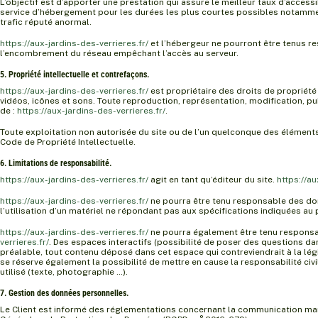
L’objectif est d’apporter une prestation qui assure le meilleur taux d’accessi
service d’hébergement pour les durées les plus courtes possibles notamment 
trafic réputé anormal.
https://aux-jardins-des-verrieres.fr/
et l’hébergeur ne pourront être tenus r
l’encombrement du réseau empêchant l’accès au serveur.
5. Propriété intellectuelle et contrefaçons.
https://aux-jardins-des-verrieres.fr/
est propriétaire des droits de propriété
vidéos, icônes et sons. Toute reproduction, représentation, modification, pub
de :
https://aux-jardins-des-verrieres.fr/
.
Toute exploitation non autorisée du site ou de l’un quelconque des élément
Code de Propriété Intellectuelle.
6. Limitations de responsabilité.
https://aux-jardins-des-verrieres.fr/
agit en tant qu’éditeur du site.
https://au
https://aux-jardins-des-verrieres.fr/
ne pourra être tenu responsable des domm
l’utilisation d’un matériel ne répondant pas aux spécifications indiquées au p
https://aux-jardins-des-verrieres.fr/
ne pourra également être tenu responsab
verrieres.fr/
. Des espaces interactifs (possibilité de poser des questions dan
préalable, tout contenu déposé dans cet espace qui contreviendrait à la légi
se réserve également la possibilité de mettre en cause la responsabilité civ
utilisé (texte, photographie …).
7. Gestion des données personnelles.
Le Client est informé des réglementations concernant la communication mark