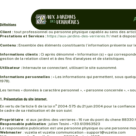
A
Définitions
Client :
tout professionnel ou personne physique capable au sens des articles
Prestations et Services :
https://aux-jardins-des-verrieres.fr/
met à disposit
Contenu :
Ensemble des éléments constituants l’information présente sur le
Informations clients :
Ci après dénommé « Information (s) » qui correspond
gestion de la relation client et à des fins d’analyses et de statistiques.
Utilisateur :
Internaute se connectant, utilisant le site susnommé.
Informations personnelles :
« Les informations qui permettent, sous quelque
1978).
Les termes « données à caractère personnel », « personne concernée », « sous
1. Présentation du site internet.
En vertu de l'article 6 de la loi n° 2004-575 du 21 juin 2004 pour la confianc
le cadre de sa réalisation et de son suivi:
Propriétaire
: ei aux-jardins-des-verrieres – 16 rue du pont du chene 88330 
Responsable publication
: julien Tesini – +33.613963523
Le responsable publication est une personne physique ou une personne mor
Webmaster
: vuzelia et vuzelia communication – support@vuzelia.com