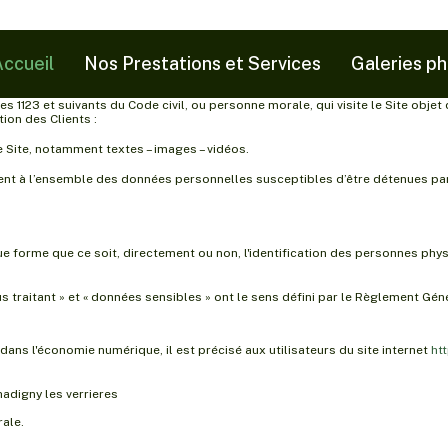
ccueil
Nos Prestations et Services
Galeries p
 1123 et suivants du Code civil, ou personne morale, qui visite le Site obje
ion des Clients :
 Site, notamment textes – images – vidéos.
ent à l’ensemble des données personnelles susceptibles d’être détenues pa
 forme que ce soit, directement ou non, l'identification des personnes physiqu
 traitant » et « données sensibles » ont le sens défini par le Règlement Gén
e dans l'économie numérique, il est précisé aux utilisateurs du site internet
htt
hadigny les verrieres
ale.