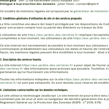
Hébergeur
: ovh – 2 rue Kellermann 59100 Roubaix 1007
Délégué à la protection des données
: julien Tesini – contact@ajdv.fr
Ce modèle de mentions légales est proposé par le
générateur de mentions 
2. Conditions générales d’utilisation du site et des services proposés.
Le Site constitue une œuvre de l’esprit protégée par les dispositions du Cod
pour son propre compte tout ou partie des éléments ou travaux du Site.
L’utilisation du site
https://aux-jardins-des-verrieres.fr/
implique l’acceptatio
complétées à tout moment, les utilisateurs du site
https://aux-jardins-des-ve
Ce site internet est normalement accessible à tout moment aux utilisateurs
communiquer préalablement aux utilisateurs les dates et heures de l’interve
façon, les mentions légales peuvent être modifiées à tout moment : elles s’im
3. Description des services fournis.
Le site internet
https://aux-jardins-des-verrieres.fr/
a pour objet de fournir u
des-verrieres.fr/
des informations aussi précises que possible. Toutefois, il 
partenaires qui lui fournissent ces informations.
Toutes les informations indiquées sur le site
https://aux-jardins-des-verriere
verrieres.fr/
ne sont pas exhaustifs. Ils sont donnés sous réserve de modific
4. Limitations contractuelles sur les données techniques.
Le site utilise la technologie JavaScript. Le site Internet ne pourra être tenu
contenant pas de virus et avec un navigateur de dernière génération mis-à-j
Règlement Général sur la Protection des Données (RGPD : n° 2016-679)