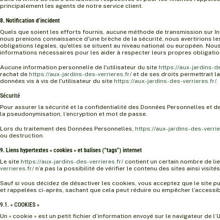
principalement les agents de notre service client.
8. Notification d’incident
Quels que soient les efforts fournis, aucune méthode de transmission sur 
nous prenions connaissance d'une brèche de la sécurité, nous avertirions le
obligations légales, qu'elles se situent au niveau national ou européen. Nou
informations nécessaires pour les aider à respecter leurs propres obligati
Aucune information personnelle de l'utilisateur du site
https://aux-jardins-de
rachat de
https://aux-jardins-des-verrieres.fr/
et de ses droits permettrait l
données vis à vis de l'utilisateur du site
https://aux-jardins-des-verrieres.fr/
.
Sécurité
Pour assurer la sécurité et la confidentialité des Données Personnelles et
la pseudonymisation, l’encryption et mot de passe.
Lors du traitement des Données Personnelles,
https://aux-jardins-des-verrie
ou destruction.
9. Liens hypertextes « cookies » et balises (“tags”) internet
Le site
https://aux-jardins-des-verrieres.fr/
contient un certain nombre de lie
verrieres.fr/
n’a pas la possibilité de vérifier le contenu des sites ainsi visi
Sauf si vous décidez de désactiver les cookies, vous acceptez que le site pu
et rappelées ci-après, sachant que cela peut réduire ou empêcher l’accessibi
9.1. « COOKIES »
Un « cookie » est un petit fichier d’information envoyé sur le navigateur de l’