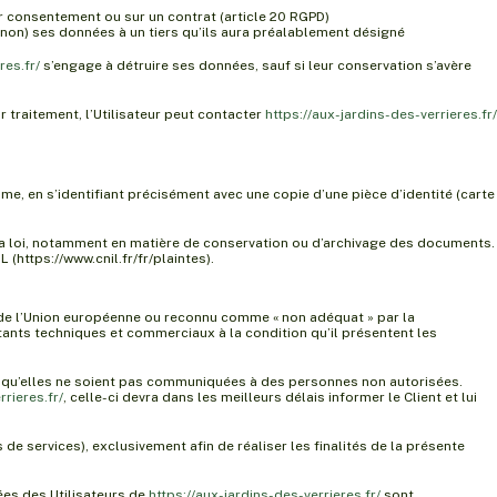
ur consentement ou sur un contrat (article 20 RGPD)
on) ses données à un tiers qu’ils aura préalablement désigné
res.fr/
s’engage à détruire ses données, sauf si leur conservation s’avère
 traitement, l’Utilisateur peut contacter
https://aux-jardins-des-verrieres.fr/
me, en s’identifiant précisément avec une copie d’une pièce d’identité (carte
a loi, notamment en matière de conservation ou d’archivage des documents.
https://www.cnil.fr/fr/plaintes).
rs de l’Union européenne ou reconnu comme « non adéquat » par la
tants techniques et commerciaux à la condition qu’il présentent les
t qu’elles ne soient pas communiquées à des personnes non autorisées.
rrieres.fr/
, celle-ci devra dans les meilleurs délais informer le Client et lui
 de services), exclusivement afin de réaliser les finalités de la présente
ées des Utilisateurs de
https://aux-jardins-des-verrieres.fr/
sont