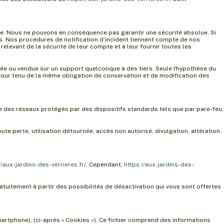
e. Nous ne pouvons en conséquence pas garantir une sécurité absolue. Si
es. Nos procédures de notification d’incident tiennent compte de nos
elevant de la sécurité de leur compte et à leur fournir toutes les
cédée ou vendue sur un support quelconque à des tiers. Seule l'hypothèse du
n tour tenu de la même obligation de conservation et de modification des
se des réseaux protégés par des dispositifs standards tels que par pare-feu,
te perte, utilisation détournée, accès non autorisé, divulgation, altération
//aux-jardins-des-verrieres.fr/
. Cependant,
https://aux-jardins-des-
atuitement à partir des possibilités de désactivation qui vous sont offertes
, smartphone), (ci-après « Cookies »). Ce fichier comprend des informations