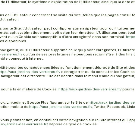
 de l’Utilisateur, le système d’exploitation de l’Utilisateur, ainsi que la dat
ons de l’Utilisateur concernant sa visite du Site, telles que les pages consu
Utilisateur.
 par le Site, l’Utilisateur peut configurer son navigateur pour qu’il lui perm
ejetés, soit systématiquement, soit selon leur émetteur. L’Utilisateur peut é
vant qu’un Cookie soit susceptible d’être enregistré dans son terminal.
https
tes disponibles.
avigateur, ou si l’Utilisateur supprime ceux qui y sont enregistrés, l’Utilisa
-verrieres.fr/
ou l’un de ses prestataires ne peut pas reconnaître, à des fins d
mble connecté à Internet.
ilité pour les conséquences liées au fonctionnement dégradé du Site et de
ttps://aux-jardins-des-verrieres.fr/
d’enregistrer ou de consulter les Cookies 
 navigateur est différente. Elle est décrite dans le menu d’aide du navigateur
es souhaits en matière de Cookies.
https://aux-jardins-des-verrieres.fr/
pourra 
ok, Linkedin et Google Plus figurant sur le Site de
https://aux-jardins-des-ver
ication mobile de
https://aux-jardins-des-verrieres.fr/
, Twitter, Facebook, Li
ous y consentiez, en continuant votre navigation sur le Site Internet ou l’a
aux-jardins-des-verrieres.fr/
dépose ce type de cookies.