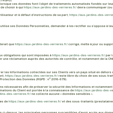
21 RGPD)
s, lorsque ces données font l’objet de traitements automatisés fondés sur le
 de choisir à qui
https://aux-jardins-des-verrieres.fr/
devra communiquer (ou n
lisateur et à défaut d’instructions de sa part,
https://aux-jardins-des-verrie
utilise ses Données Personnelles, demander à les rectifier ou s’oppose à leur
iterait que
https://aux-jardins-des-verrieres.fr/
corrige, mette à jour ou suppri
x obligations qui sont imposées à
https://aux-jardins-des-verrieres.fr/
par l
 une réclamation auprès des autorités de contrôle, et notamment de la CNIL (
férer les Informations collectées sur ses Clients vers un pays situé en deho
ant,
https://aux-jardins-des-verrieres.fr/
reste libre du choix de ses sous-trai
Protection des Données (RGPD : n° 2016-679).
ns nécessaires afin de préserver la sécurité des Informations et notammen
ormations du Client est portée à la connaissance de
https://aux-jardins-des-ve
dins-des-verrieres.fr/
ne collecte aucune « données sensibles ».
les de
https://aux-jardins-des-verrieres.fr/
et des sous-traitants (prestataires
lées ci-dessus, les principales personnes susceptibles d’avoir accès aux donn