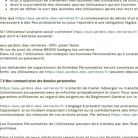
droit d’opposition au traitement des données des Utilisateurs (article 
droit à la portabilité des données que les Utilisateurs auront fournie
droit de définir le sort des données des Utilisateurs après leur mort et
Dès que
https://aux-jardins-des-verrieres.fr/
a connaissance du décès d’un Uti
nécessaire à des fins probatoires ou pour répondre à une obligation légale.
Si l’Utilisateur souhaite savoir comment
https://aux-jardins-des-verrieres.fr/
par écrit à l’adresse suivante :
aux-jardins-des-verrieres – DPO, julien Tesini
16 rue du pont du chene 88330 hadigny les verrieres.
Dans ce cas, l’Utilisateur doit indiquer les Données Personnelles qu’il souha
d’identité ou passeport).
Les demandes de suppression de Données Personnelles seront soumises au
Enfin, les Utilisateurs de
https://aux-jardins-des-verrieres.fr/
peuvent déposer
7.4 Non-communication des données personnelles
https://aux-jardins-des-verrieres.fr/
s’interdit de traiter, héberger ou trans
Commission européenne sans en informer préalablement le client. Pour aut
garanties suffisantes au regard des exigences du Règlement Général sur la 
https://aux-jardins-des-verrieres.fr/
s’engage à prendre toutes les précautio
Cependant, si un incident impactant l’intégrité ou la confidentialité des Inf
communiquer les mesures de corrections prises. Par ailleurs
https://aux-jar
Les Données Personnelles de l’Utilisateur peuvent être traitées par des filia
politique.
Dans la limite de leurs attributions respectives et pour les finalités rappe