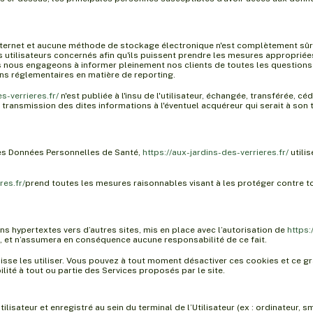
Internet et aucune méthode de stockage électronique n'est complètement sûr
s utilisateurs concernés afin qu'ils puissent prendre les mesures approprié
s nous engageons à informer pleinement nos clients de toutes les questions r
ons réglementaires en matière de reporting.
s-verrieres.fr/
n'est publiée à l'insu de l'utilisateur, échangée, transférée, 
a transmission des dites informations à l'éventuel acquéreur qui serait à so
 des Données Personnelles de Santé,
https://aux-jardins-des-verrieres.fr/
utili
res.fr/
prend toutes les mesures raisonnables visant à les protéger contre tou
ns hypertextes vers d’autres sites, mis en place avec l’autorisation de
https:
tés, et n’assumera en conséquence aucune responsabilité de ce fait.
isse les utiliser. Vous pouvez à tout moment désactiver ces cookies et ce gr
lité à tout ou partie des Services proposés par le site.
Utilisateur et enregistré au sein du terminal de l’Utilisateur (ex : ordinateur